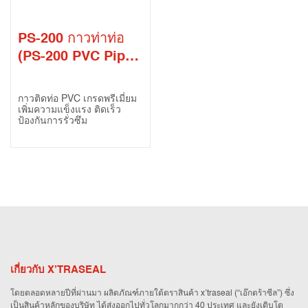
PS-200 กาวท่าท่อ
(PS-200 PVC Pipe
Adhesive)
กาวติดท่อ PVC เกรดพรีเมี่ยม
เพิ่มความแข็งแรง ติดเร็ว
ป้องกันการรั่วซึม
เกี่ยวกับ X’TRASEAL
โดยตลอดหลายปีที่ผ่านมา ผลิตภัณฑ์ภายใต้ตราสินค้า x’traseal (“เอ๊กตร้าซีล”) ซึ่ง
เป็นสินค้าหลักของบริษัท ได้ส่งออกไปทั่วโลกมากกว่า 40 ประเทศ และยังเติบโต