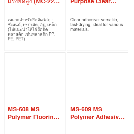
แรงยึดสูง (MC-226
Purpose Clear
Epoxy High
Adhesive
Performance
เหมาะสำหรับยึดติดวัสดุ :
Clear adhesive: versatile,
Structural
ซีเมนต์, เซรามิค, อิฐ, เหล็ก
fast-drying, ideal for various
(ไม่แนะนำให้ใช้ยึดติด
materials.
Adhesive)
พลาสติก เช่นพลาสติก PP,
PE, PET)
MS-608 MS
MS-609 MS
Polymer Flooring
Polymer Adhesive
Sealant
/ Sealant – X’Grip