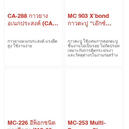
CA-288 กาวยาง
MC 903 X’bond
อเนกประสงค์ (CA-
กาวตะปู “เอ๊กซ์
288 Contact
บอนด์” (MC-903
Adhesive)
X’bond
กาวยางอเนกประสงค์ แรงยึด
กาวตะปู ใช้แทนการตอกตะปู
Construction
สูง ใช้งานง่าย
ชิ้นงานไม่เป็นรอย ไม่กัดปรอท
เหมาะกับการติดกระจกเงา
Adhesive Sealant)
และวัสดุต่างๆในงานก่อสร้าง
MC-226 อีพ็อกชนิด
MC-253 Multi-