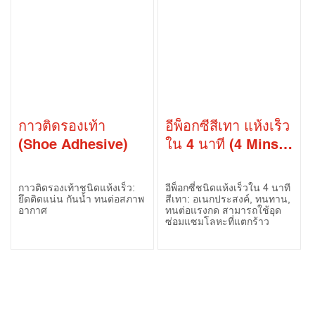
กาวติดรองเท้า
อีพ็อกซี่สีเทา แห้งเร็ว
(Shoe Adhesive)
ใน 4 นาที (4 Mins
Clear Epoxy)
กาวติดรองเท้าชนิดแห้งเร็ว:
อีพ็อกซี่ชนิดแห้งเร็วใน 4 นาที
ยึดติดแน่น กันน้ำ ทนต่อสภาพ
สีเทา: อเนกประสงค์, ทนทาน,
อากาศ
ทนต่อแรงกด สามารถใช้อุด
ซ่อมแซมโลหะที่แตกร้าว