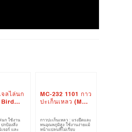
เจลไล่นก
MC-232 1101 กาว
 Bird
ปะเก็นเหลว (MC-
t Gel)
232 1101 Liquid
Gasket)
่นก ใช้งาน
กาวปะเก็นเหลว : แรงยึดและ
 ปกป้องสิ่ง
ทนอุณหภูมิสูง ใช้งานง่ายแม้
นิเจอร์ และ
หน้าแปลนที่ไม่เรียบ