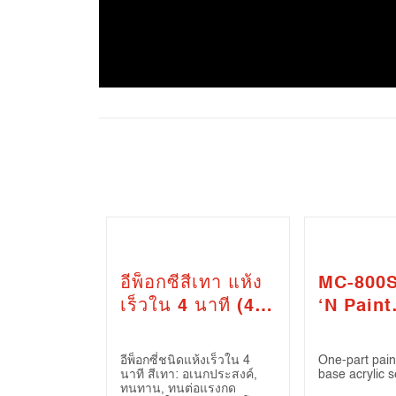
อีพ็อกซี่สีเทา แห้ง
MC-800S
เร็วใน 4 นาที (4
‘N Paint
Mins Steel
Paintab
Epoxy)
Filler
อีพ็อกซี่ชนิดแห้งเร็วใน 4
One-part pain
นาที สีเทา: อเนกประสงค์,
base acrylic s
ทนทาน, ทนต่อแรงกด