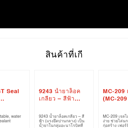
สินค้าที่เกี
T Seal
9243 น้ำยาล็อค
MC-209 
เกลียว – สีฟ้า
(MC-209
le Gap
(แรงยึดปานกลาง)
Repellen
(Threadlocker
table, water
9243 น้ำยาล็อคเกลียว – สี
MC-209 เจลไล
9243 – Blue
ealant
ฟ้า (แรงยึดปานกลาง) เป็น
ง่าย ช่วยไล่นก
น้ำยาในกลุ่มอะนาโรบิคที่
ก่อสร้าง เฟอร์