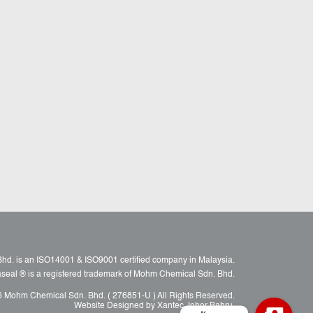
d. is an ISO14001 & ISO9001 certified company in Malaysia.
raseal ® is a registered trademark of Mohm Chemical Sdn. Bhd.
 Mohm Chemical Sdn. Bhd. ( 276851-U ) All Rights Reserved.
Website Designed by Xantec Johor Bahru.