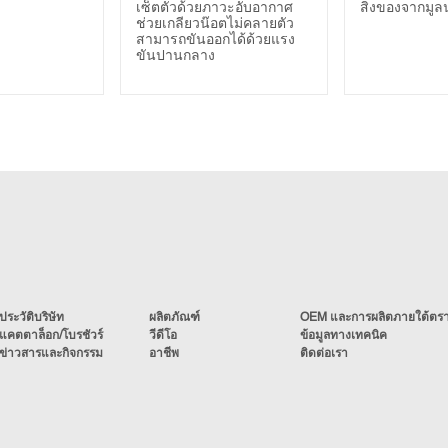
(Medium
เซ็ตตัวด้วยภาวะอับอากาศ
สิ่งของจากมูล
ช่วยเกลียวน๊อตไม่คลายตัว
Strength))
สามารถขันออกได้ด้วยแรง
ขันปานกลาง
ประวัติบริษัท
ผลิตภัณฑ์
OEM และการผลิตภายใต้ตราส
แคตตาล็อก/โบรชัวร์
วีดีโอ
ข้อมูลทางเทคนิค
ข่าวสารและกิจกรรม
อาชีพ
ติดต่อเรา