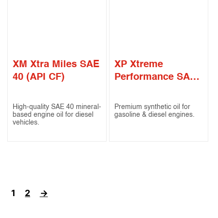
XM Xtra Miles SAE
XP Xtreme
40 (API CF)
Performance SAE
5W-30 (API SN /
ILSAC GF-4)
High-quality SAE 40 mineral-
Premium synthetic oil for
based engine oil for diesel
gasoline & diesel engines.
vehicles.
1
2
→