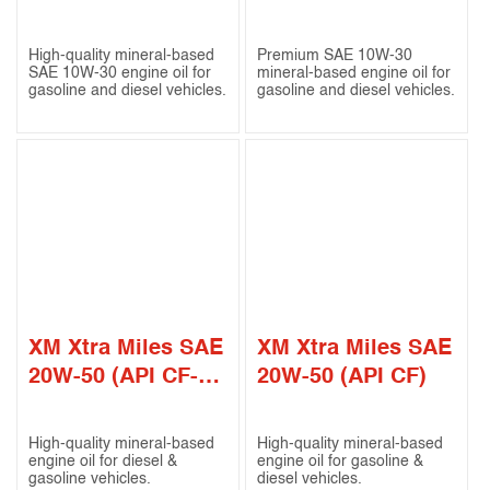
CI-4)
SN / CF)
High-quality mineral-based
Premium SAE 10W-30
SAE 10W-30 engine oil for
mineral-based engine oil for
gasoline and diesel vehicles.
gasoline and diesel vehicles.
XM Xtra Miles SAE
XM Xtra Miles SAE
20W-50 (API CF-4 /
20W-50 (API CF)
SG)
High-quality mineral-based
High-quality mineral-based
engine oil for diesel &
engine oil for gasoline &
gasoline vehicles.
diesel vehicles.