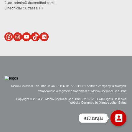
อีเมล:
admin@xtrasealthai.com
|
Lineofficial : X’trasealTH
Mohm Chemical Sdn. Bhd. is an ISO14001 & ISO9001 certified company in Malaysia.
x’traseal ® is a registered trademark of Mohm Chemical Sdn. Bhd.
Copyright © 2024-26 Mohm Chemical Sdn. Bhd. ( 276851-U ) All Rights Reserved.
Website Designed by Xantec Johor Bahru.
สนับสนุน