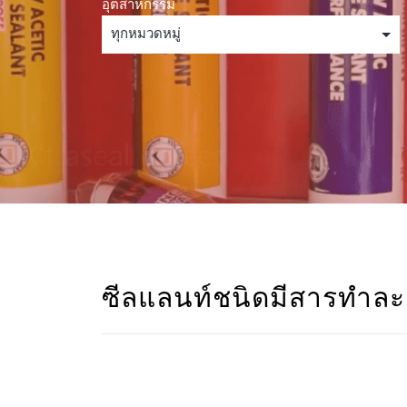
อุตสาหกรรม
ซีลแลนท์ชนิดมีสารทำล