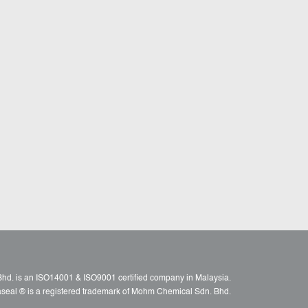
d. is an ISO14001 & ISO9001 certified company in Malaysia.
raseal ® is a registered trademark of Mohm Chemical Sdn. Bhd.