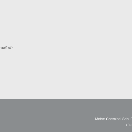
 ตำบลบึงคำ
Mohm Chemical Sdn. Bh
x’t