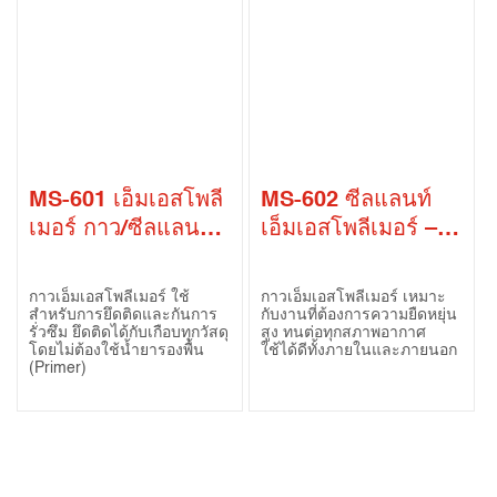
MS-601 เอ็มเอสโพลี
MS-602 ซีลแลนท์
เมอร์ กาว/ซีลแลนท์
เอ็มเอสโพลีเมอร์ –
(MS-601 MS
ชนิดยืดหยุ่นสูง (MS-
Polymer Adhesive
602 MS Polymer
กาวเอ็มเอสโพลีเมอร์ ใช้
กาวเอ็มเอสโพลีเมอร์ เหมาะ
/ Sealant)
Sealant -Low
สำหรับการยึดติดและกันการ
กับงานที่ต้องการความยืดหยุ่น
รั่วซึม ยึดติดได้กับเกือบทุกวัสดุ
สูง ทนต่อทุกสภาพอากาศ
Modulus)
โดยไม่ต้องใช้น้ำยารองพื้น
ใช้ได้ดีทั้งภายในและภายนอก
(Primer)