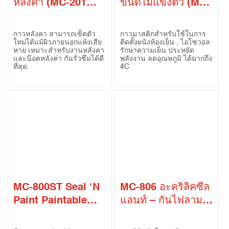
หลังคา (MC-201
ขนิดไม่แข็งตัว (MC-
Metal Roofing
202 x’mastic Non-
Sealant)
Skinning Sealant)
กาวหลังคา สามารถเซ็ตตัว
กาวมาสติกสำหรับใช้ในการ
ใหม่ได้แม้ผิวภายนอกแห้งเสีย
ติดตั้งผนังห้องเย็น , ไอโซวอล
หาย เหมาะสำหรับงานหลังคา
รักษาความเย็น ประหยัด
และน๊อตหลังค่า กันรั่วซึมได้ดี
พลังงาน ลดอุณหภูมิ ได้มากถึง
ที่สุด
4C
MC-800ST Seal ‘N
MC-806 อะคริลิคซีล
Paint Paintable
แลนท์ – กันไฟลาม
Gap Filler
(MC-806 Acrylic
Gap Sealant – Fire