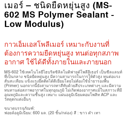
เมอร์ – ชนิดยืดหยุ่นสูง (MS-
602 MS Polymer Sealant -
Low Modulus)
กาวเอ็มเอสโพลีเมอร์ เหมาะกับงานที่
ต้องการความยืดหยุ่นสูง ทนต่อทุกสภาพ
อากาศ ใช้ได้ดีทั้งภายในและภายนอก
MS-602 ใช้เทคโนโลยีไฮบริดซิลิลโมดิฟายด์โพลีอีเธอร์ เป็นซีลแลนท์
ที่เป็นกลาง ชนิดยืดหยุ่นสูง มีความสามารถในการให้ตัวสูง ทนต่อแรง
สั่นสะเทือน แข็งแรงยึดติดได้ดีเยี่ยมโดยไม่ต้องใช้น้ำยารองพื้น
(Primer) นอกจากนี้ยังสามารถทาสีทับด้วยสีประเภทต่างๆ และมีความ
ทนทานต่อสภาพอากาศในทุกอุณภูมิ ไม่เกิดฟองอากาศแม้ในสภาวะที่มี
อุณหภูมิและความชื้นสูง เหมาะ แผ่นอลูมิเนียมคอมโพสิท ACP และ
วัสดุตกแต่งอื่นๆ
ขนาดบรรจุภัณฑ์:
ฟอยล์อลูมิเนียม: 600 มล. (20 ชิ้น/กล่อง) สี : ขาว ดำ เทา