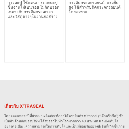
X’bond
Glass Sealant)
กาวตะปู ใช้แทนการตอกตะปู
กาวติดกระจกรถยนต์: แรงยึด
Construction
ชิ้นงานไม่เป็นรอย ไม่กัดปรอท
สูง ใช้สำหรับติดกระจกรถยนต์
เหมาะกับการติดกระจกเงา
โดยเฉพาะ
Adhesive
และวัสดุต่างๆในงานก่อสร้าง
Sealant)
เกี่ยวกับ X’TRASEAL
โดยตลอดหลายปีที่ผ่านมา ผลิตภัณฑ์ภายใต้ตราสินค้า x’traseal (“เอ๊กตร้าซีล”) ซึ่ง
เป็นสินค้าหลักของบริษัท ได้ส่งออกไปทั่วโลกมากกว่า 40 ประเทศ และยังเติบโต
อย่างต่อเนื่อง. ความสามารถในการเติบโตและเป็นที่ยอมรับอย่างยั่งยืนนี้เกิดขึ้นภาย