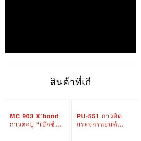
สินค้าที่เกี
MC 903 X’bond
PU-551 กาวติด
กาวตะปู “เอ๊กซ์
กระจกรถยนต์
บอนด์” (MC-903
(PU-551 Auto