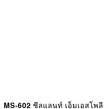
MS-602 ซีลแลนท์ เอ็มเอสโพลี