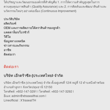
ใต้ปรัชญาและวัฒนธรรมองค์กรที่สำคัญคือ 1. การให้ความสำคัญสูงสุดในการ
ควบคุมคุณภาพสินค้า (Quality Assurance) และ 2. การคิดค้นและพัฒนาสินค้าและ
นวัตกรรมใหม่ๆ อย่างต่อเนื่อง (Continuous Improvement)
ประวัติบริษัท
ผลิตภัณฑ์
OEM และการผลิตภายใต้ตราสินค้าของลูกค้า
แคตตาล็อก/โบรชัวร์
วีดีโอ
ข้อมูลทางเทคนิค
ข่าวสารและกิจกรรม
อาชีพ
ติดต่อเรา
ติดต่อเรา
บริษัท เอ๊กตร้าซีล (ประเทศไทย) จำกัด
บริษัท เอ๊กตร้าซีล (ประเทศไทย) จำกัด ตั้งอยู่เลขที่ 12/4 หมู่ที่ 12 ตำบลบึงคำพร้อย
อำเภอลำลูกกา จังหวัดปทุมธานี 12150
โทรศัพท์:
+602-147-3291
| โทรศัพท์:
+602-147-3292
|
อีเมล:
admin@xtrasealthai.com
|
Lineofficial : X’trasealTH