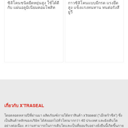
ยืดหยุ่นสูง (SN-
100% RTV
ซิลิโคนชนิดยืดหยุ่นสูง ใช้ได้ดี
กาวซิลิโคนแบบมีกรด แรงยึด
502 All Weather
Acetic Silicone
กับ แผ่นอลูมิเนียมคอมโพสิท
สูง แข็งแรงทนทาน ทนต่อรังสี
ยูวี
Sealant – Low
Sealant)
Modulus)
เกี่ยวกับ X’TRASEAL
โดยตลอดหลายปีที่ผ่านมา ผลิตภัณฑ์ภายใต้ตราสินค้า x’traseal (“เอ๊กตร้าซีล”) ซึ่ง
เป็นสินค้าหลักของบริษัท ได้ส่งออกไปทั่วโลกมากกว่า 40 ประเทศ และยังเติบโต
อย่างต่อเนื่อง. ความสามารถในการเติบโตและเป็นที่ยอมรับอย่างยั่งยืนนี้เกิดขึ้นภาย