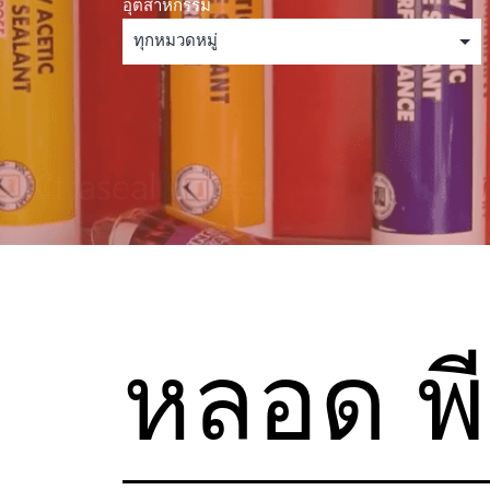
อุตสาหกรรม
หลอด พี