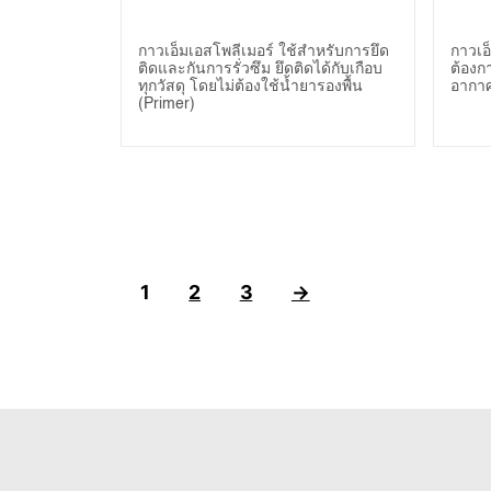
Polymer Adhesive /
(MS
Sealant)
Sea
กาวเอ็มเอสโพลีเมอร์ ใช้สำหรับการยึด
กาวเอ
ติดและกันการรั่วซึม ยึดติดได้กับเกือบ
ต้องก
ทุกวัสดุ โดยไม่ต้องใช้น้ำยารองพื้น
อากาศ
(Primer)
1
2
3
→