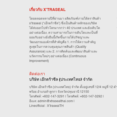
เกี่ยวกับ X’TRASEAL
โดยตลอดหลายปีที่ผ่านมา ผลิตภัณฑ์ภายใต้ตราสินค้า
x’traseal (“เอ๊กตร้าซีล”) ซึ่งเป็นสินค้าหลักของบริษัท
ได้ส่งออกไปทั่วโลกมากกว่า 40 ประเทศ และยังเติบโต
อย่างต่อเนื่อง. ความสามารถในการเติบโตและเป็นที่
ยอมรับอย่างยั่งยืนนี้เกิดขึ้นภายใต้ปรัชญาและ
วัฒนธรรมองค์กรที่สำคัญคือ 1. การให้ความสำคัญ
สูงสุดในการควบคุมคุณภาพสินค้า (Quality
Assurance) และ 2. การคิดค้นและพัฒนาสินค้าและ
นวัตกรรมใหม่ๆ อย่างต่อเนื่อง (Continuous
Improvement)
ติดต่อเรา
บริษัท เอ๊กตร้าซีล (ประเทศไทย) จำกัด
บริษัท เอ๊กตร้าซีล (ประเทศไทย) จำกัด ตั้งอยู่เลขที่ 12/4 หมู่ที่ 12
พร้อย อำเภอลำลูกกา จังหวัดปทุมธานี 12150
โทรศัพท์:
+602-147-3291
| โทรศัพท์:
+602-147-3292
|
อีเมล:
admin@xtrasealthai.com
|
Lineofficial : X’trasealTH