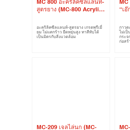
MC 800 อะคริลิคซีลแลนท์-
MC 
สูตรยาง (MC-800 Acrylic
“เอ๊กซ
Latex Sealant)
X’b
Adh
อะคริลิคซีลแลนท์-สูตรยาง เกรดพรีเมี่
กาวตะ
ยม ไม่แตกร้าว ยืดหยุ่นสูง ทาสีทับได้
ไม่เป
เป็นมิตรกับสิ่งแวดล้อม
กระจก
ก่อสร้
MC-209 เจลไล่นก (MC-
MC-