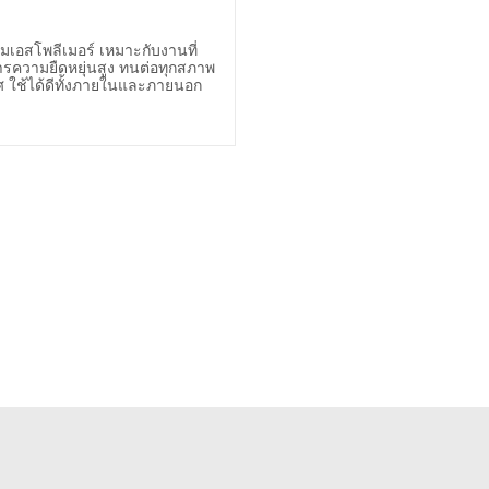
-602 MS Polymer
lant -Low Modulus)
็มเอสโพลีเมอร์ เหมาะกับงานที่
ารความยืดหยุ่นสูง ทนต่อทุกสภาพ
 ใช้ได้ดีทั้งภายในและภายนอก