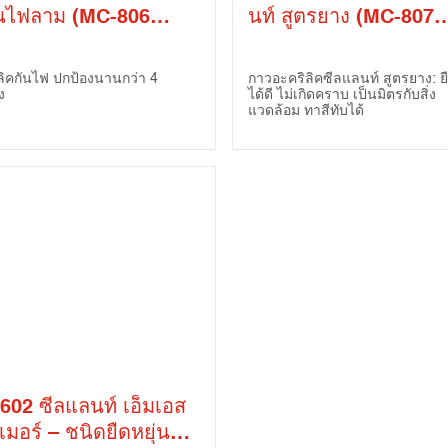
ันไฟลาม (MC-806
นท์ สูตรยาง (MC-807
ylic Gap Sealant –
Acrylic Latex Sealant
e Rated)
Gap Filler)
ลิคกันไฟ ปกป้องนานกว่า 4
กาวอะคริลิคซีลแลนท์ สูตรยาง: ยื
ง
ได้ดี ไม่เกิดคราบ เป็นมิตรกับสิ่ง
แวดล้อม ทาสีทับได้
602 ซีลแลนท์ เอ็มเอส
เมอร์ – ชนิดยืดหยุ่นสูง