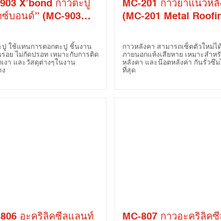
903 X’bond กาวตะปู
MC-201 กาวยาแนวหลั
์บอนด์” (MC-903
(MC-201 Metal Roofi
ond Construction
Sealant)
esive Sealant)
ปู ใช้แทนการตอกตะปู ชิ้นงาน
กาวหลังคา สามารถเซ็ตตัวใหม่ได้
็นรอย ไม่กัดปรอท เหมาะกับการติด
ภายนอกแห้งเสียหาย เหมาะสำหร
เงา และวัสดุต่างๆในงาน
หลังคา และน๊อตหลังค่า กันรั่วซึมไ
าง
ที่สุด
806 อะคริลิคซีลแลนท์
MC-807 กาวอะคริลิคซ