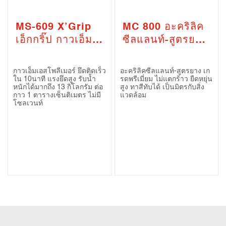
MS-609 X’Grip
MC 800 อะคริลิค
เอ็กกริ๊ป กาวเอ็มเอ
ซีลแลนท์-สูตรยาง
สโพลีเมอร์ – ชนิด
(MC-800 Acrylic
แห้งเร็วใน 10นาที
Latex Sealant)
กาวเอ็มเอสโพลีเมอร์ ยึดติดเร็ว
อะคริลิคซีลแลนท์-สูตรยาง เก
(MS-609 MS
ใน 10นาที แรงยึดสูง รับน้ำ
รดพรีเมี่ยม ไม่แตกร้าว ยืดหยุ่น
หนักได้มากถึง 13 กิโลกรัม ต่อ
สูง ทาสีทับได้ เป็นมิตรกับสิ่ง
Polymer
กาว 1 ตารางเซ็นติเมตร ไม่มี
แวดล้อม
โซลเวนท์
Adhesive /
Sealant –
X’Grip)