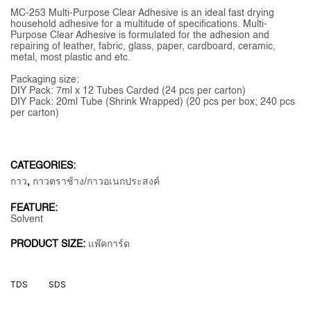
MC-253 Multi-Purpose Clear Adhesive is an ideal fast drying
household adhesive for a multitude of specifications. Multi-
Purpose Clear Adhesive is formulated for the adhesion and
repairing of leather, fabric, glass, paper, cardboard, ceramic,
metal, most plastic and etc.
Packaging size:
DIY Pack: 7ml x 12 Tubes Carded (24 pcs per carton)
DIY Pack: 20ml Tube (Shrink Wrapped) (20 pcs per box; 240 pcs
per carton)
CATEGORIES:
กาว
,
กาวตราช้าง/กาวอเนกประสงค์
FEATURE:
Solvent
PRODUCT SIZE:
แพ๊คการ์ด