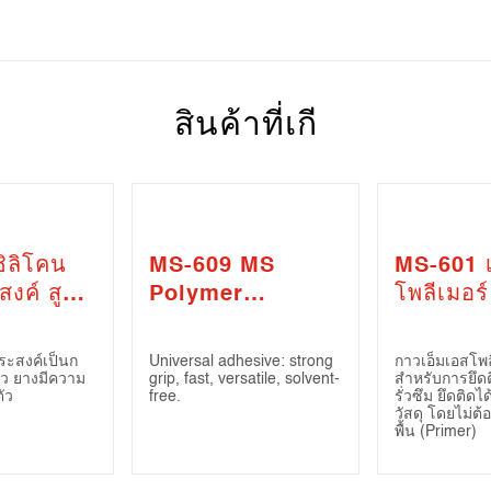
สินค้าที่เกี
ิลิโคน
MS-609 MS
MS-601 เ
งค์ สูตร
Polymer
โพลีเมอร์
SN-503
Adhesive /
แลนท์ (
urpose
Sealant – X’Grip
MS Poly
ระสงค์เป็นก
Universal adhesive: strong
กาวเอ็มเอสโพล
Silicone
Adhesive
ผิว ยางมีความ
grip, fast, versatile, solvent-
สำหรับการยึด
ัว
free.
รั่วซึม ยึดติดได
Sealant)
วัสดุ โดยไม่ต้
พื้น (Primer)