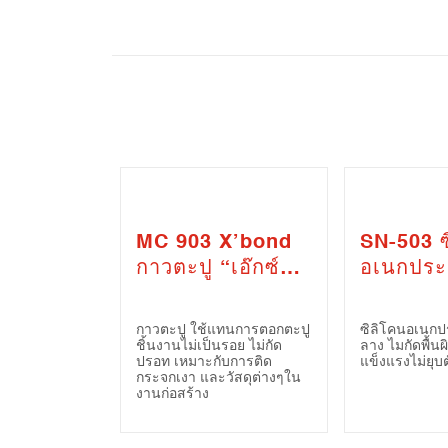
MC 903 X’bond
SN-503 ซ
กาวตะปู “เอ๊กซ์
อเนกประส
บอนด์” (MC-903
ไร้กรด (
X’bond
Multi-P
กาวตะปู ใช้แทนการตอกตะปู
ซิลิโคนอเนกป
Construction
Neutral 
ชิ้นงานไม่เป็นรอย ไม่กัด
ลาง ไมกัดพื้น
ปรอท เหมาะกับการติด
แข็งแรงไม่ยุบต
Adhesive
Sealant)
กระจกเงา และวัสดุต่างๆใน
งานก่อสร้าง
Sealant)