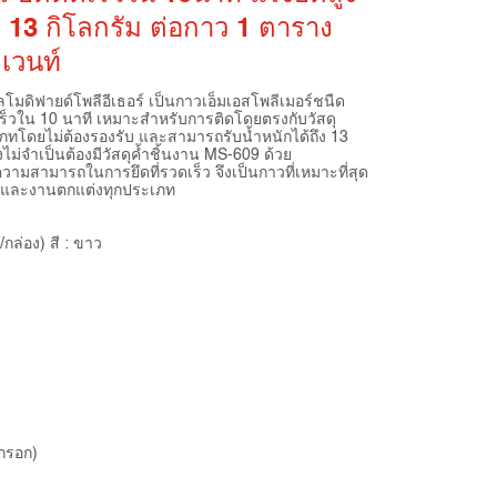
ง 13 กิโลกรัม ต่อกาว 1 ตาราง
ลเวนท์
โมดิฟายด์โพลีอีเธอร์ เป็นกาวเอ็มเอสโพลีเมอร์ชนืด
ัวเร็วใน 10 นาที เหมาะสำหรับการติดโดยตรงกับวัสดุ
เภทโดยไม่ต้องรองรับ และสามารถรับน้ำหนักได้ถึง 13
ไม่จำเป็นต้องมีวัสดุค้ำชิ้นงาน MS-609 ด้วย
วามสามารถในการยึดที่รวดเร็ว จึงเป็นกาวที่เหมาะที่สุด
งและงานตกแต่งทุกประเภท
ล่อง) สี : ขาว
้กรอก)